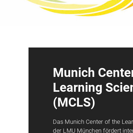
Munich Center
Learning Scie
(MCLS)
Das Munich Center of the Lea
der LMU München fördert inter