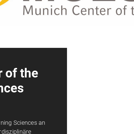
 of the
nces
rning Sciences an
disziplinäre