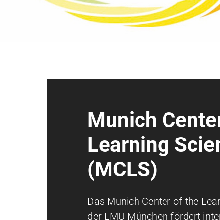
Munich Center
Learning Scie
(MCLS)
Das Munich Center of the Lea
der LMU München fördert inter