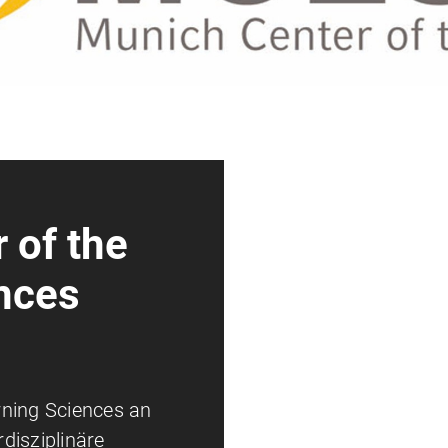
 of the
nces
rning Sciences an
disziplinäre